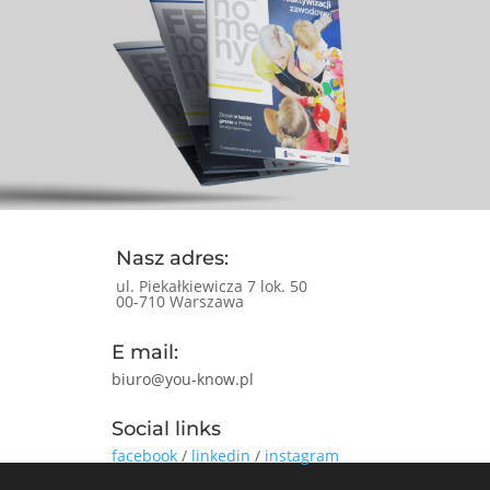
Nasz adres:
ul. Piekałkiewicza 7 lok. 50
00-710 Warszawa
E mail:
biuro@you-know.pl
Social links
facebook
/
linkedin
/
instagram